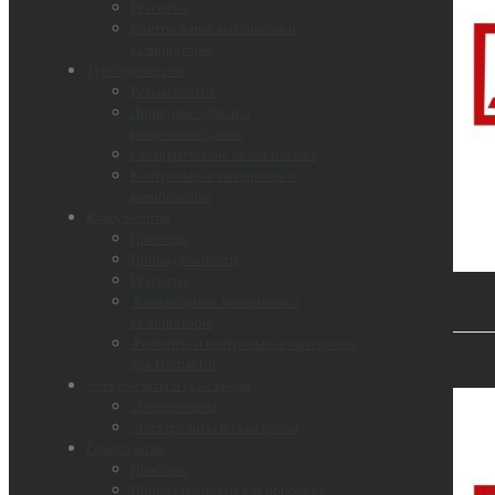
Реагенты
Контрольные материалы и
калибраторы
Турбидиметрия
Ревматология
Липидный обмен и
иммуноглобулины
Специфические белки плазмы
Контрольные материалы и
калибраторы
Коагулология
Приборы
Принадлежности
Реагенты
Контрольные материалы и
калибраторы
Реагенты и контрольные материалы
для Humaclot
Электролиты и газы крови
Электролиты
Электролиты и газы крови
Гематология
Приборы
Принадлежности для приборов