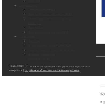
Аллергия
Иммунохимия
Аллергодиагностика
Иммуноферментный анализ (ИФА)
Иммуноферментный анализатор
Alisei Q.S.
Иммуноблот
Иммунофлуоресценция (НРИФ)
Преаналитика
Приборы
Принадлежности для HUMAX 5K
Одноразовые системы взятия крови
Пипетки-дозаторы и
принадлежности
"ЛАБИНВЕСТ" поставки лабораторного оборудования и расходных
материалов |
Разработка сайтов. Комплексные seo решения
(De
В