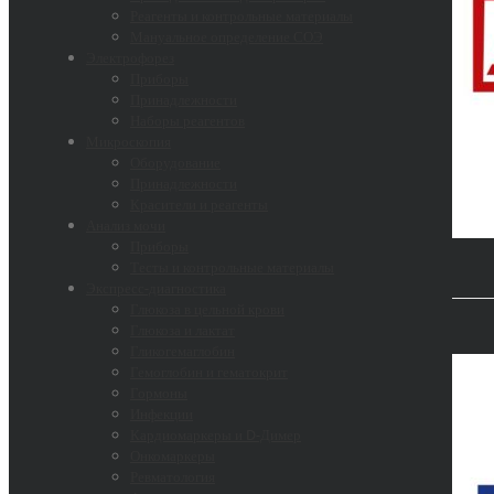
Реагенты и контрольные материалы
Мануальное определение СОЭ
Электрофорез
Приборы
Принадлежности
Наборы реагентов
Микроскопия
Оборудование
Принадлежности
Красители и реагенты
Анализ мочи
Приборы
Тесты и контрольные материалы
Экспресс-диагностика
Глюкоза в цельной крови
Глюкоза и лактат
Гликогемаглобин
Гемоглобин и гематокрит
Гормоны
Инфекции
Кардиомаркеры и D-Димер
Онкомаркеры
Ревматология