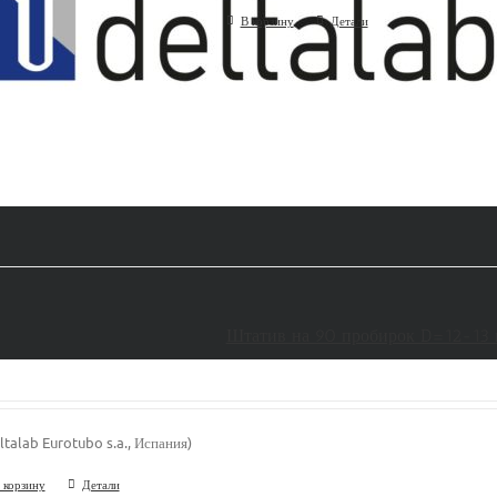
В корзину
Детали
Штатив на 90 пробирок D=12-13 
ltalab Eurotubo s.a., Испания)
 корзину
Детали