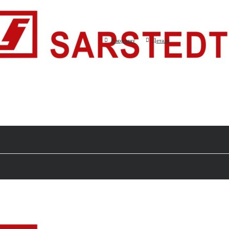
(Sarstedt AG, Германия)
В корзину
Детали
Полумикрокювета, полистирол, 1