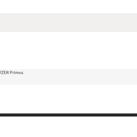
YZER Primus
Кювета, полистирол, 10х10х45 мм