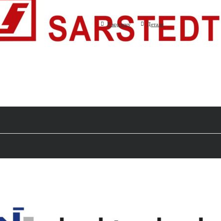
(Sarstedt AG, Германия)
В корзину
Детали
Пробирка DхL=12х75 мм, полисти
(Deltalab Eurotubo s.a., Испания)