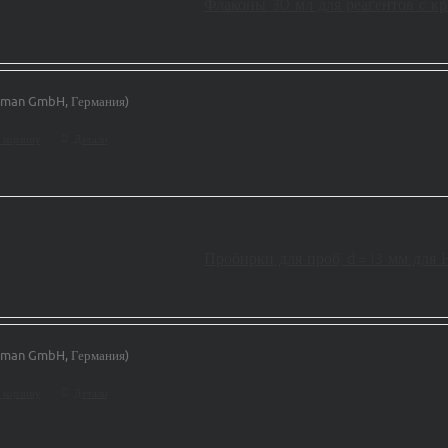
Флаконы 30 мл для реагентов с
man GmbH, Германия)
 корзину
Детали
Пробирки для проб, d=13 мм дл
man GmbH, Германия)
 корзину
Детали