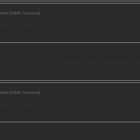
man GmbH, Германия)
 корзину
Детали
Флаконы 70 мл для реагентов с 
man GmbH, Германия)
 корзину
Детали