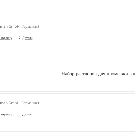
man GmbH, Германия)
 корзину
Детали
Набор растворов для промывки з
man GmbH, Германия)
 корзину
Детали