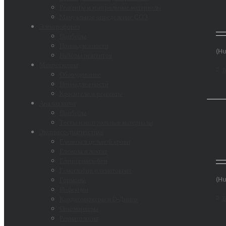
Реагенты и контрольные материалы
Мануальное определение СОЭ
Электрофорез
Приборы
Принадлежности
(Hu
Наборы реагентов
Микроскопия
В
Оборудование
Принадлежности
Красители и реагенты
Анализ мочи
Приборы
Тесты и контрольные материалы
Экспресс-диагностика
Глюкоза в цельной крови
Глюкоза и лактат
Гликогемаглобин
Гемоглобин и гематокрит
(Hu
Гормоны
Инфекции
В
Кардиомаркеры и D-Димер
Онкомаркеры
Ревматология