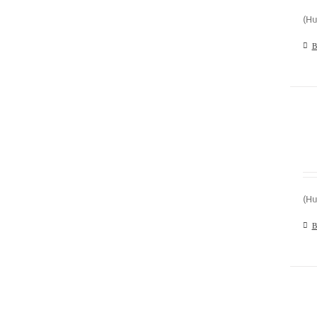
(Hu
В
(Hu
В