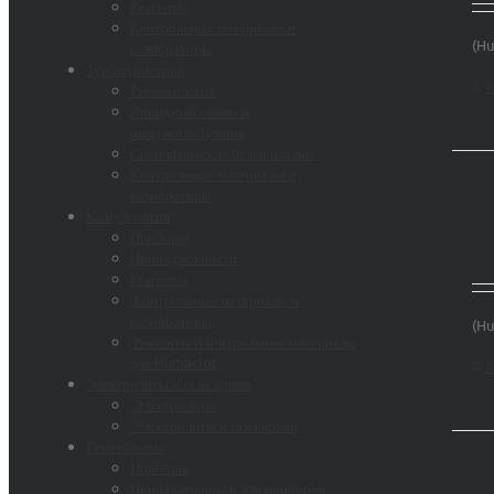
Реагенты
Контрольные материалы и
(Hu
калибраторы
Турбидиметрия
В
Ревматология
Липидный обмен и
иммуноглобулины
Специфические белки плазмы
Контрольные материалы и
калибраторы
Коагулология
Приборы
Принадлежности
Реагенты
Контрольные материалы и
калибраторы
(Hu
Реагенты и контрольные материалы
для Humaclot
В
Электролиты и газы крови
Электролиты
Электролиты и газы крови
Гематология
Приборы
Принадлежности для приборов