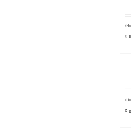
(Hu
В
(Hu
В