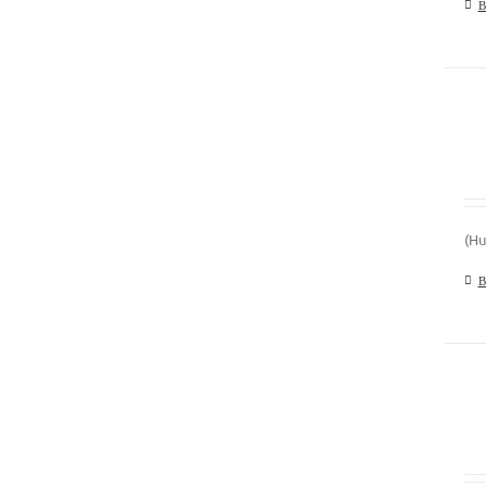
В
(Hu
В