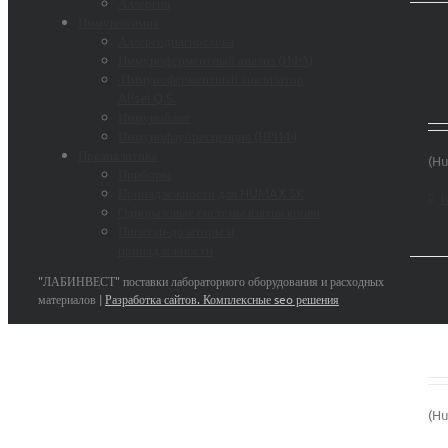
Аллергия
Иммунохимия
Аллергодиагностика
Иммуноферментный анализ (ИФА)
Иммуноферментный анализатор
Alisei Q.S.
Иммуноблот
Иммунофлуоресценция (НРИФ)
Преаналитика
(Hu
Приборы
Принадлежности для HUMAX 5K
В
Одноразовые системы взятия крови
Пипетки-дозаторы и
принадлежности
"ЛАБИНВЕСТ" поставки лабораторного оборудования и расходных
материалов |
Разработка сайтов. Комплексные seo решения
(Hu