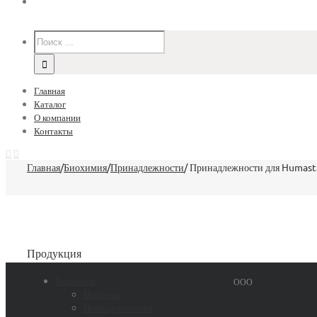
Главная
Каталог
О компании
Контакты
Главная
/
Биохимия
/
Принадлежности
/
Принадлежности для Humast
Продукция
Биохимия
ООО
Приборы
Принадлежности