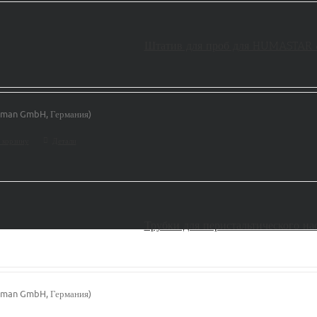
Штатив для проб для HUMASTAR
man GmbH, Германия)
 корзину
Детали
Трубки для перистальтического н
man GmbH, Германия)