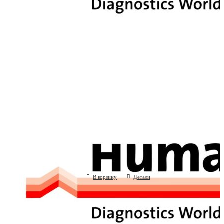
Трубки для перистальтического насоса 
HUMASTAR 600
(Human GmbH, Германия)
В корзину
Детали