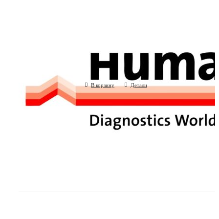
Раствор для системной жидкости дл
600
(Human GmbH, Германия)
В корзину
Детали