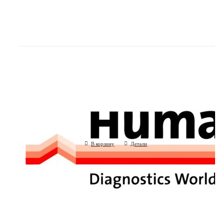
Трубки к флаконам для реагентов дл
600
(Human GmbH, Германия)
В корзину
Детали