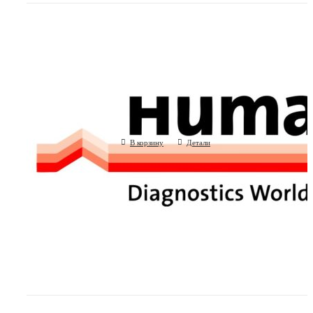
Набор растворов для промывки зонда 
HUMASTAR 600
(Human GmbH, Германия)
В корзину
Детали