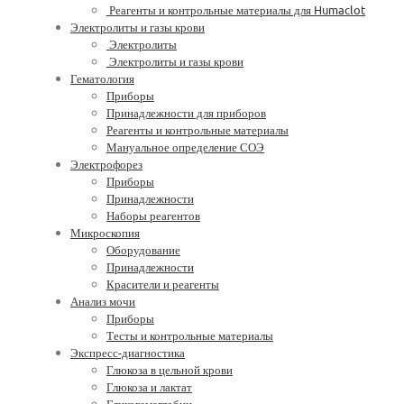
Реагенты и контрольные материалы для Humaclot
Электролиты и газы крови
Электролиты
Электролиты и газы крови
Гематология
Приборы
Принадлежности для приборов
Реагенты и контрольные материалы
Мануальное определение СОЭ
Электрофорез
Приборы
Принадлежности
Наборы реагентов
Микроскопия
Оборудование
Принадлежности
Красители и реагенты
Анализ мочи
Приборы
Тесты и контрольные материалы
Экспресс-диагностика
Глюкоза в цельной крови
Глюкоза и лактат
Гликогемаглобин