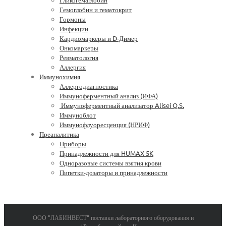
Гемоглобин и гематокрит
Гормоны
Инфекции
Кардиомаркеры и D-Димер
Онкомаркеры
Ревматология
Аллергия
Иммунохимия
Аллергодиагностика
Иммуноферментный анализ (ИФА)
Иммуноферментный анализатор Alisei Q.S.
Иммуноблот
Иммунофлуоресценция (НРИФ)
Преаналитика
Приборы
Принадлежности для HUMAX 5K
Одноразовые системы взятия крови
Пипетки-дозаторы и принадлежности
ООО "ЛАБИНВЕСТ" поставки лабораторного оборудования и