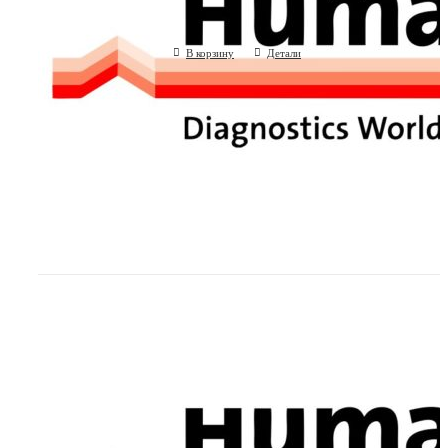
(Human GmbH, Германия)
В корзину
Детали
Флаконы 70 мл для реагентов с крышк
Humastar 600
(Human GmbH, Германия)