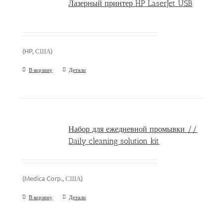
Лазерный принтер HP LaserJet USB
(HP, США)
В корзину
Детали
Набор для ежедневной промывки //
Daily cleaning solution kit
(Medica Corp., США)
В корзину
Детали