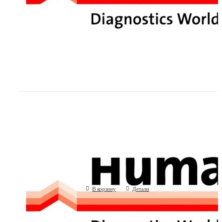
Штатив для проб для HUMASTAR 600
(Human GmbH, Германия)
В корзину
Детали