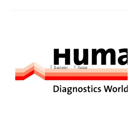
Дилюент для разведения проб для H
(Human GmbH, Германия)
В корзину
Детали