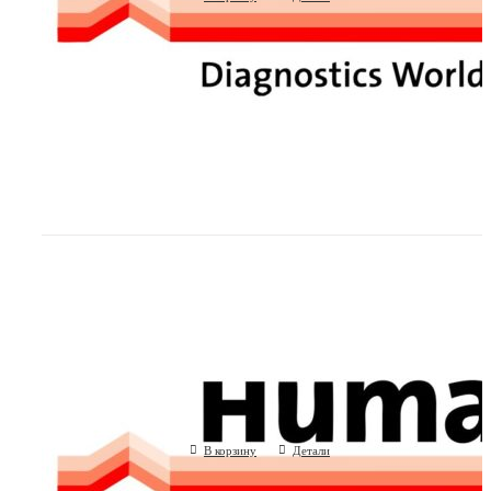
Пробирки для проб, d=13 мм для HU
(Human GmbH, Германия)
В корзину
Детали