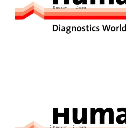
В корзину
Детали
Флаконы 30 мл для реагентов с крышк
HUMASTAR 600
(Human GmbH, Германия)
В корзину
Детали