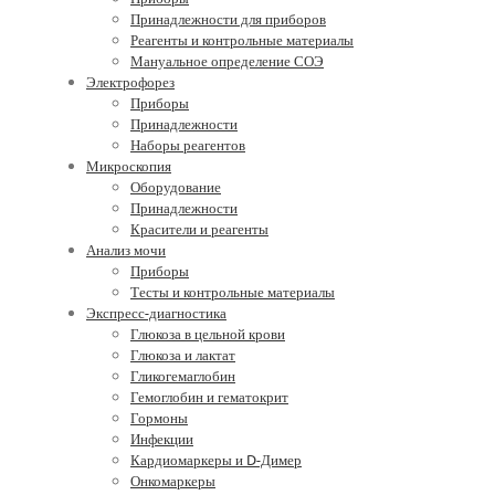
Принадлежности для приборов
Реагенты и контрольные материалы
Мануальное определение СОЭ
Электрофорез
Приборы
Принадлежности
Наборы реагентов
Микроскопия
Оборудование
Принадлежности
Красители и реагенты
Анализ мочи
Приборы
Тесты и контрольные материалы
Экспресс-диагностика
Глюкоза в цельной крови
Глюкоза и лактат
Гликогемаглобин
Гемоглобин и гематокрит
Гормоны
Инфекции
Кардиомаркеры и D-Димер
Онкомаркеры