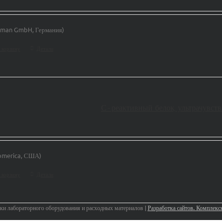
man GmbH, Германия)
 корзину
Детали
С-реактивный белок, ультрачувст
omerica, США)
 корзину
Детали
 лабораторного оборудования и расходных материалов |
Разработка сайтов. Комплек