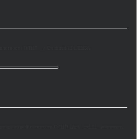
плотности ОЛНП // Oxidized LDL ELISA
инам низкой плотности ОЛНП (Anti-oxLDL), количеств.