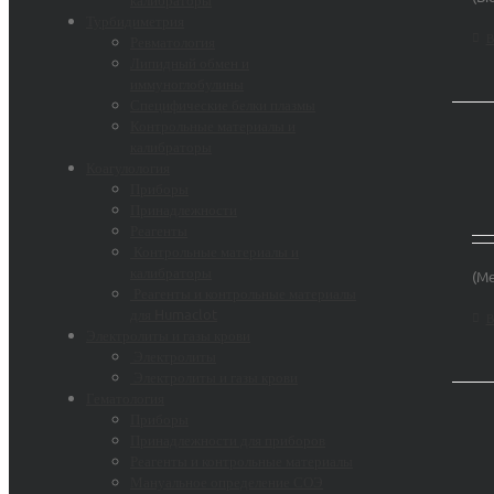
Турбидиметрия
В
Ревматология
Липидный обмен и
иммуноглобулины
Специфические белки плазмы
Контрольные материалы и
калибраторы
Коагулология
Приборы
Принадлежности
Реагенты
Контрольные материалы и
калибраторы
(Me
Реагенты и контрольные материалы
для Humaclot
В
Электролиты и газы крови
Электролиты
Электролиты и газы крови
Гематология
Приборы
Принадлежности для приборов
Реагенты и контрольные материалы
Мануальное определение СОЭ