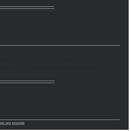
вительный // hs-CRP ELISA (Biomerica, США)
сные seo решения