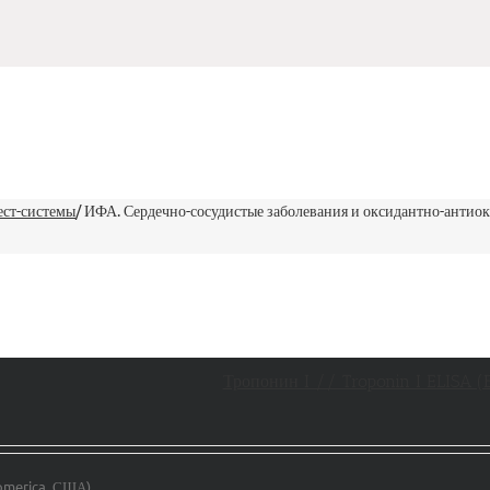
ест-системы
/
ИФА. Сердечно-сосудистые заболевания и оксидантно-антиок
Тропонин I // Troponin I ELISA 
omerica, США)