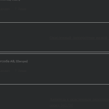
 корзину
Детали
Окисленный липопротеин низкой 
rcodia AB, Швеция)
 корзину
Детали
Антитела к окисленным липопроте
опред. IgG/M