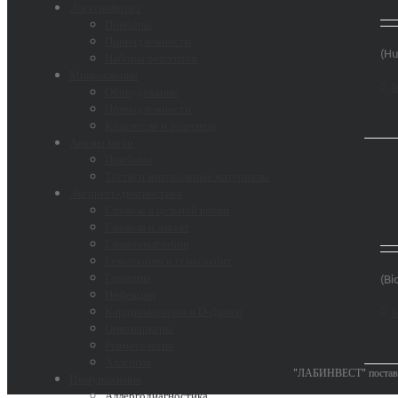
Электрофорез
Приборы
Принадлежности
(Hu
Наборы реагентов
Микроскопия
В
Оборудование
Принадлежности
Красители и реагенты
Анализ мочи
Приборы
Тесты и контрольные материалы
Экспресс-диагностика
Глюкоза в цельной крови
Глюкоза и лактат
Гликогемаглобин
Гемоглобин и гематокрит
Гормоны
(Bi
Инфекции
Кардиомаркеры и D-Димер
В
Онкомаркеры
Ревматология
Аллергия
"ЛАБИНВЕСТ" поставки
Иммунохимия
Аллергодиагностика