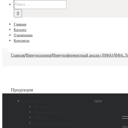
Главная
Каталог
О компании
Контакты
Главная
/
Иммунохимия
/
Иммуноферментный анализ (ИФА)
/
ИФА. Т
Продукция
Биохимия
ООО
Приборы
Принадлежности
Реагенты
Контрольные материалы и
(Bi
калибраторы