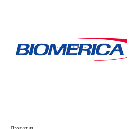
С-реактивный белок, ультрачувствите
hs-CRP ELISA (Biomerica, США)
(Biomerica, США)
В корзину
Детали
Продукция