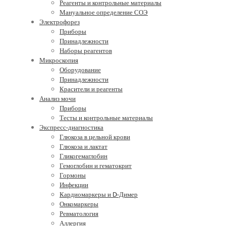
Реагенты и контрольные материалы
Мануальное определение СОЭ
Электрофорез
Приборы
Принадлежности
Наборы реагентов
Микроскопия
Оборудование
Принадлежности
Красители и реагенты
Анализ мочи
Приборы
Тесты и контрольные материалы
Экспресс-диагностика
Глюкоза в цельной крови
Глюкоза и лактат
Гликогемаглобин
Гемоглобин и гематокрит
Гормоны
Инфекции
Кардиомаркеры и D-Димер
Онкомаркеры
Ревматология
Аллергия