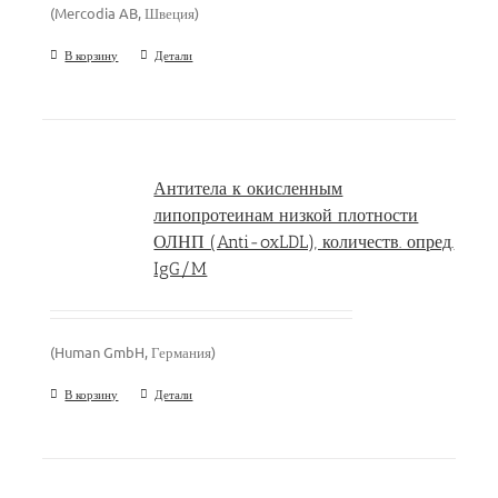
(Mercodia AB, Швеция)
В корзину
Детали
Антитела к окисленным
липопротеинам низкой плотности
ОЛНП (Anti-oxLDL), количеств. опред.
IgG/M
(Human GmbH, Германия)
В корзину
Детали