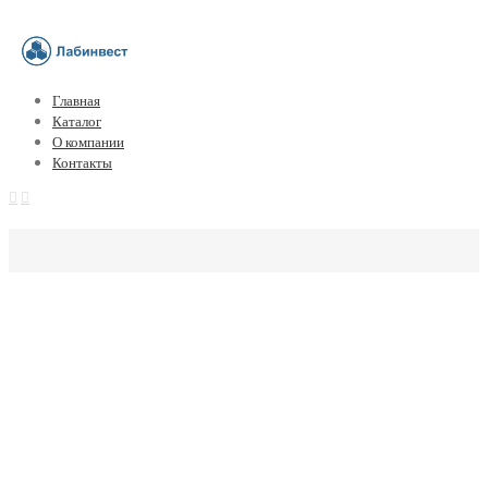
Главная
Каталог
О компании
Контакты
Тропонин I // Troponin I ELISA (Bio