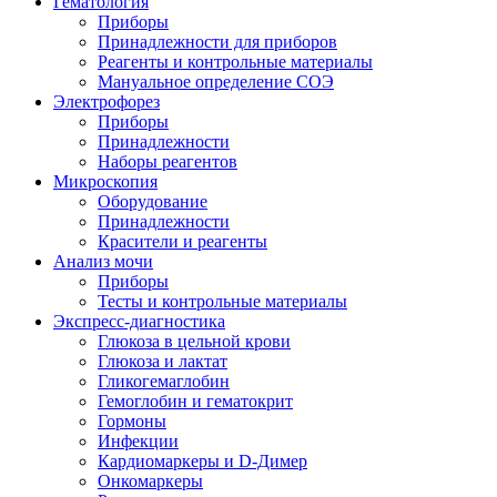
Гематология
Приборы
Принадлежности для приборов
Реагенты и контрольные материалы
Мануальное определение СОЭ
Электрофорез
Приборы
Принадлежности
Наборы реагентов
Микроскопия
Оборудование
Принадлежности
Красители и реагенты
Анализ мочи
Приборы
Тесты и контрольные материалы
Экспресс-диагностика
Глюкоза в цельной крови
Глюкоза и лактат
Гликогемаглобин
Гемоглобин и гематокрит
Гормоны
Инфекции
Кардиомаркеры и D-Димер
Онкомаркеры