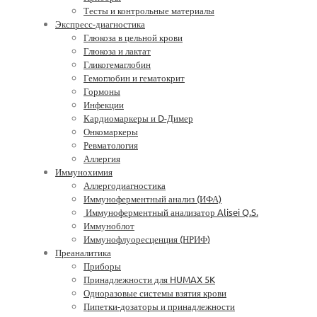
Тесты и контрольные материалы
Экспресс-диагностика
Глюкоза в цельной крови
Глюкоза и лактат
Гликогемаглобин
Гемоглобин и гематокрит
Гормоны
Инфекции
Кардиомаркеры и D-Димер
Онкомаркеры
Ревматология
Аллергия
Иммунохимия
Аллергодиагностика
Иммуноферментный анализ (ИФА)
Иммуноферментный анализатор Alisei Q.S.
Иммуноблот
Иммунофлуоресценция (НРИФ)
Преаналитика
Приборы
Принадлежности для HUMAX 5K
Одноразовые системы взятия крови
Пипетки-дозаторы и принадлежности