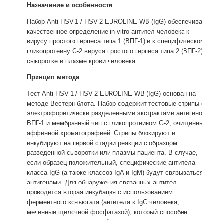
Назначение и особенности
Набор Anti-HSV-1 / HSV-2 EUROLINE-WB (IgG) обеспечивает
качественное определение in vitro антител человека к
вирусу простого герпеса типа 1 (ВПГ-1) и к специфическому
гликопротеину G-2 вируса простого герпеса типа 2 (ВПГ-2) в
сыворотке и плазме крови человека.
Принцип метода
Тест Anti-HSV-1 / HSV-2 EUROLINE-WB (IgG) основан на
методе Вестерн-блота. Набор содержит тестовые стрипы с
электрофоретически разделенными экстрактами антигенов
ВПГ-1 и мембранный чип с гликопротеином G-2, очищенным
аффинной хроматографией. Стрипы блокируют и
инкубируют на первой стадии реакции с образцом
разведенной сыворотки или плазмы пациента. В случае,
если образец положительный, специфические антитела
класса IgG (а также классов IgA и IgM) будут связываться с
антигенами. Для обнаружения связанных антител
проводится вторая инкубация с использованием
ферментного конъюгата (антитела к IgG человека,
меченные щелочной фосфатазой), который способен