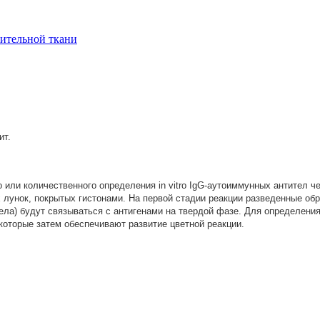
ительной ткани
ит.
о или количественного определения in vitro IgG-аутоиммунных антител ч
 лунок, покрытых гистонами. На первой стадии реакции разведенные обр
тела) будут связываться с антигенами на твердой фазе. Для определени
которые затем обеспечивают развитие цветной реакции.