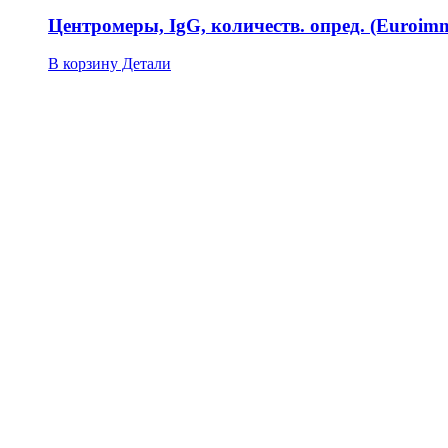
Центромеры, IgG, количеств. опред. (Euroi
В корзину
Детали
Scl-70, IgG, количеств. опред. (Euroimmun A