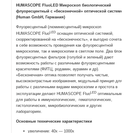
HUMASCOPE FluoLED Микроскоп биологический
флуоресцентный с «бесконечной» оптической системой
(Human GmbH, Германия)
Флуоресцентный (люминесцентный) микроскоп
LED
HUMASCOPE Fluo
оснащен оптической системой,
скорректированной на «бесконечность», и выгодно сочетает
в себе возможность проведения как флуоресцентной
микроскопии, так и микроскопии в светлом поле. Два блока
флуоресцентных фильтров (голубой и зеленый) дают
возможность работы с различными флуоресцентными
красителями (ФИТЦ, родамин, аурамин и др).
«Бесконечная» оптика позволяет получать чистые,
высококонтрастные изображения, модульный принцип для
работы с различными видами микроскопии и простота в
LED
эксплуатации делают HUMASCOPE Fluo
оптимальным
для работы в иммунологических, гематологических,
гистологических, микробиологических и других
лабораториях.
Основные технические характеристики
увеличение: 40х — 1000х