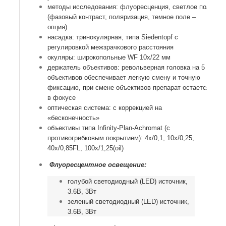
методы исследования: флуоресценция, светлое поле
(фазовый контраст, поляризация, темное поле –
опция)
насадка: тринокулярная, типа Siedentopf с
регулировкой межзрачкового расстояния
окуляры: широкопольные WF 10х/22 мм
держатель объективов: револьверная головка на 5
объективов обеспечивает легкую смену и точную
фиксацию, при смене объективов препарат остается
в фокусе
оптическая система: с коррекцией на
«бесконечность»
объективы типа Infinity-Plan-Achromat (с
противогрибковым покрытием): 4х/0,1, 10х/0,25,
40х/0,85FL, 100х/1,25(oil)
Флуоресцентное освещение:
голубой светодиодный (LED) источник,
3.6В, 3Вт
зеленый светодиодный (LED) источник,
3.6В, 3Вт