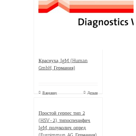
Краснуха, IgM (Human
GmbH, Германия)
В корзину
Детали
Простой герпес тип 2
(HSV-2), типоспецифич.
IgM, полуколич. опред.
(Euroimmun AG, Германия)