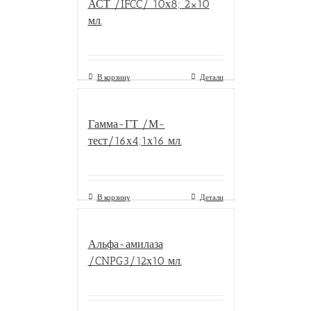
АСТ /IFCC/ 10х8; 2×10
мл.
В корзину
Детали
Гамма-ГТ /М-
тест/16х4;1х16 мл.
В корзину
Детали
Альфа-амилаза
/CNPG3/12х10 мл.