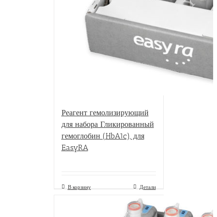
Реагент гемолизирующий
для набора Гликированный
гемоглобин (HbA1c), для
EasyRA
В корзину
Детали