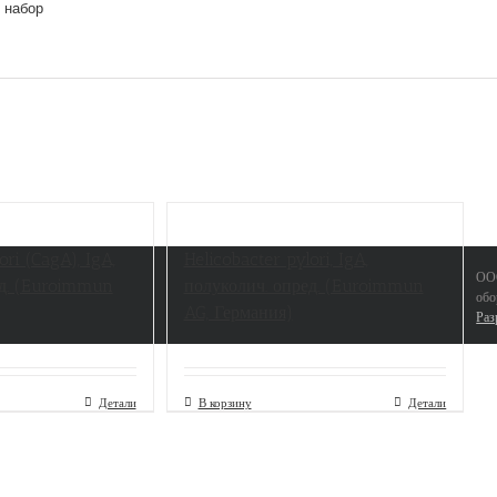
 набор
ori (CagA), IgA,
Helicobacter pylori, IgA,
ООО
ед. (Euroimmun
полуколич. опред. (Euroimmun
обо
AG, Германия)
Раз
Детали
В корзину
Детали