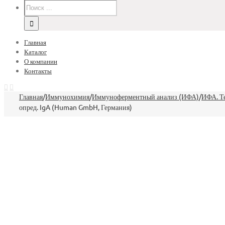
Главная
Каталог
О компании
Контакты
Главная
/
Иммунохимия
/
Иммуноферментный анализ (ИФА)
/
ИФА. Т
опред. IgA (Human GmbH, Германия)