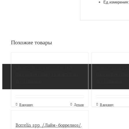
Ед.измерения:
Похожие товары
Chlamydia pneumoniae, IgA,
Helicobacter pyl
полуколич. опред. (Euroimmun
полуколич. опр
AG, Германия)
AG, Германия)
В корзину
Детали
В корзину
Borrelia spp. /Лайм-боррелиоз/,