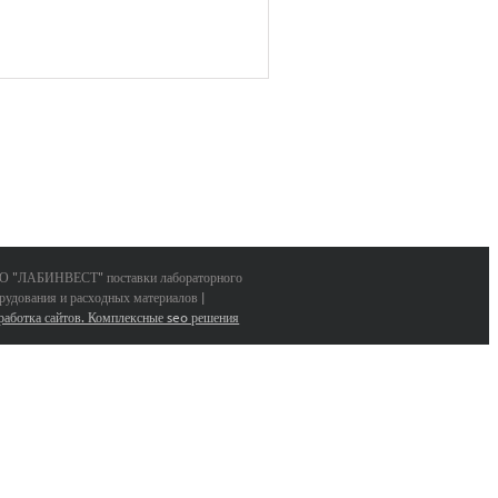
 "ЛАБИНВЕСТ" поставки лабораторного
рудования и расходных материалов |
работка сайтов. Комплексные seo решения