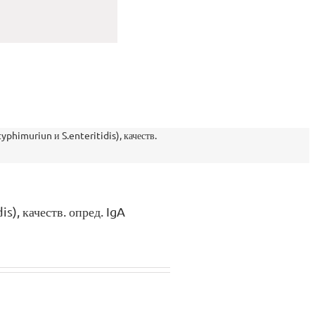
yphimuriun и S.enteritidis), качеств.
s), качеств. опред. IgA