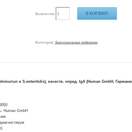
В КОРЗИНУ
Количество
Категория:
Бактериальные инфекции
imuriun и S.enteritidis), качеств. опред. IgA (Human GmbH, Германи
0050
ь: Human GmbH
ния
 диагностикум
01