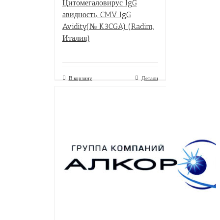
Цитомегаловирус IgG
авидность, CMV IgG
Avidity(№ K3CGA) (Radim,
Италия)
В корзину
Детали