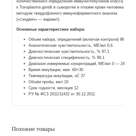
количественного определения иммуноглобулинов класса G
к Toxoplasma gondii в сыворотке и плазме крови человека
методом твердофазного иммуноферментного анализа
(«сэндвич» — вариант).
Основные характеристики набора:
Объем набора, определений (включая контроли) 96
Аналитическая чувствительность, МЕ/мл 0,6
Диагностическая чувствительность, % 97,1
Диагностическая специфичность, % 99,1
Диапазон измеряемых концентраций, МЕ/мл 0 — 240
Время инкубации, мин. 60+30
Температура инкубации, оС 37
Объём пробы, мкл 10
Срок годности, месяцев 12
РУ № ФСЗ 2011/11432 от 30.12.2011
Похожие товары