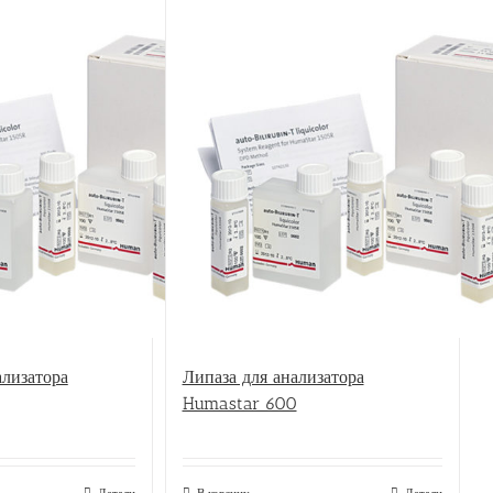
ООО
обо
Раз
ализатора
Липаза для анализатора
Humastar 600
Детали
В корзину
Детали