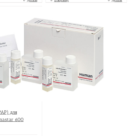
AP) для
mastar 600