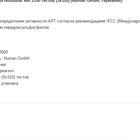
а Humastar 600 1550 тестов (5х310) (Human GmbH, Германия)
 определения активности АЛТ согласно рекомендациям IFCC (Междунар
ции пиридоксальфосфатом.
2600
ь: Human GmbH
ния
 реагент
 (5х310) тестов
 упаковка