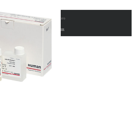
 "ЛАБИНВЕСТ" поставки лабораторного
рудования и расходных материалов |
работка сайтов. Комплексные seo решения