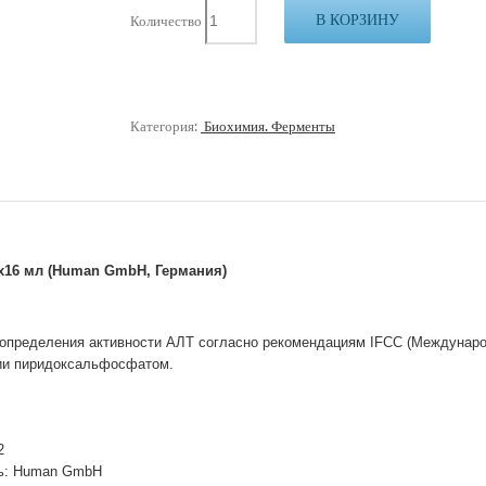
В КОРЗИНУ
Количество
Категория:
Биохимия. Ферменты
 1х16 мл (Human GmbH, Германия)
 определения активности АЛТ согласно рекомендациям IFCC (Междунар
ции пиридоксальфосфатом.
2
ь: Human GmbH