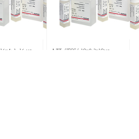
6х4; 1×16 мл.
АЛТ /IFCC/ 10х8;2х10мл
Детали
В корзину
Детали