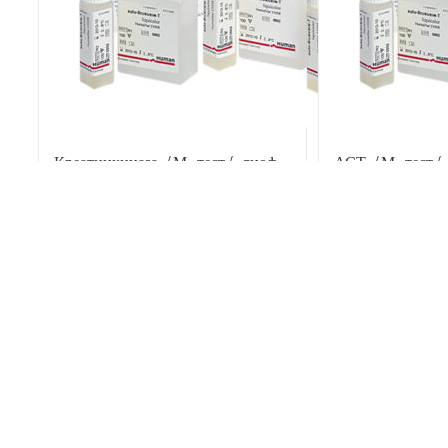
Креатинкиназа /М-тест/, лиоф.
АСТ /М-тест/ 1
20х3 мл.
В корзину
В корзину
Детали