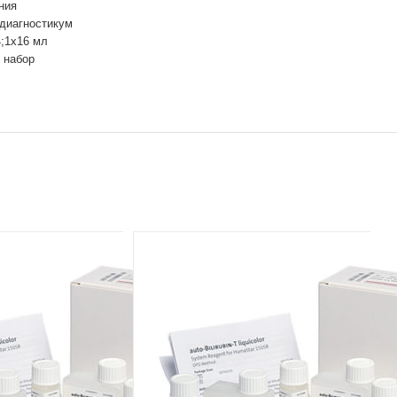
ния
 диагностикум
4;1х16 мл
 набор
ООО
обо
Раз