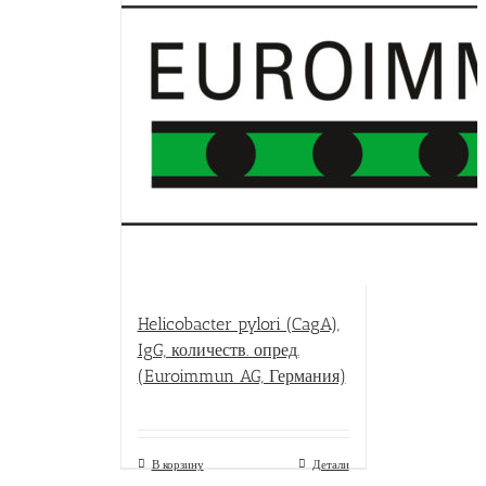
Helicobacter pylori (CagA),
IgG, количеств. опред.
(Euroimmun AG, Германия)
В корзину
Детали