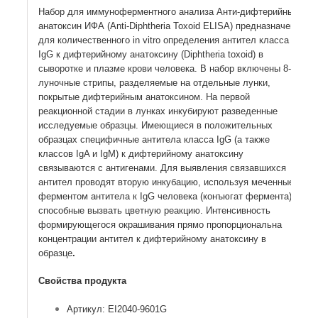
Набор для иммуноферментного анализа Анти-дифтерийный
анатоксин ИФА (Anti-Diphtheria Toxoid ELISA) предназначен
для количественного in vitro определения антител класса
IgG к дифтерийному анатоксину (Diphtheria toxoid) в
сыворотке и плазме крови человека. В набор включены 8-
луночные стрипы, разделяемые на отдельные лунки,
покрытые дифтерийным анатоксином. На первой
реакционной стадии в лунках инкубируют разведенные
исследуемые образцы. Имеющиеся в положительных
образцах специфичные антитела класса IgG (а также
классов IgA и IgM) к дифтерийному анатоксину
связываются с антигенами. Для выявления связавшихся
антител проводят вторую инкубацию, используя меченные
ферментом антитела к IgG человека (конъюгат фермента),
способные вызвать цветную реакцию. Интенсивность
формирующегося окрашивания прямо пропорциональна
концентрации антител к дифтерийному анатоксину в
образце
.
Свойства продукта
Артикул: EI2040-9601G