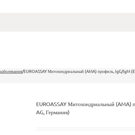
заболевания
/
EUROASSAY Митохондриальный (AMA) профиль, IgG/IgM (E
EUROASSAY Митохондриальный (AMA) п
AG, Германия)