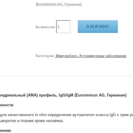
(Euroimmun AG, Германия)
В КОРЗИНУ
Количество
Категория:
Иммуноблот. Аутоиммунные заболевания
дриальный (AMA) профиль, IgG/IgM (Euroimmun AG, Германия)
енности
для качественного in vitro определения аутоантител класса IgG к трем 
сыворотке и плазме крови человека.
нению