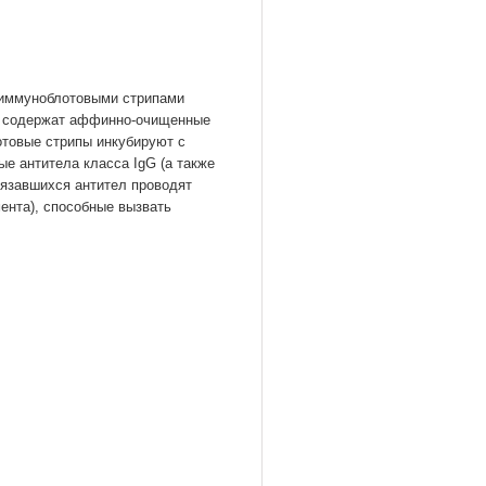
 иммуноблотовыми стрипами
пы содержат аффинно-очищенные
отовые стрипы инкубируют с
 антитела класса IgG (а также
вязавшихся антител проводят
ента), способные вызвать