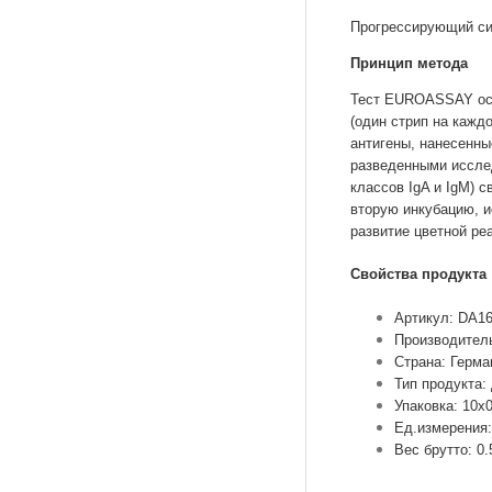
Прогрессирующий сис
Принцип метода
Тест EUROASSAY осн
(один стрип на кажд
антигены, нанесенны
разведенными иссле
классов IgA и IgM) 
вторую инкубацию, и
развитие цветной ре
Свойства продукта
Артикул: DA16
Производител
Страна: Герма
Тип продукта:
Упаковка: 10х
Ед.измерения:
Вес брутто: 0.