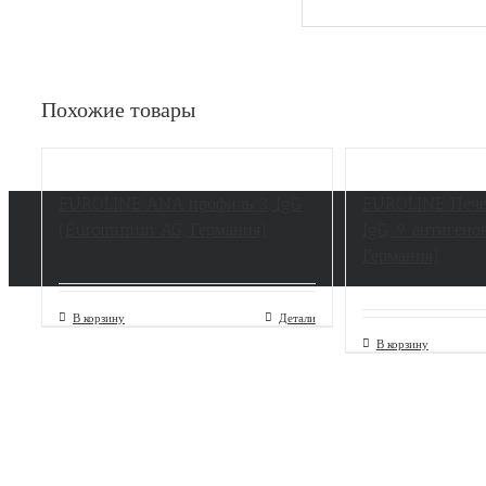
Похожие товары
EUROLINE ANA профиль 3, IgG
EUROLINE Пече
(Euroimmun AG, Германия)
IgG, 9 антиген
Германия)
В корзину
Детали
В корзину