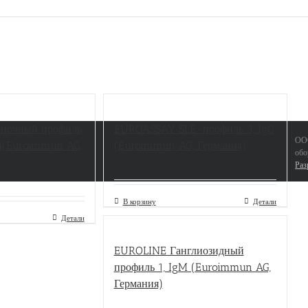
ночный профиль,
EUROASSAY SLE-профиль 3, IgG
ООО
ов(Euroimmun AG,
(Euroimmun AG, Германия)
обо
Раз
В корзину
Детали
Детали
EUROLINE Ганглиозидный
профиль 1, IgM (Euroimmun AG,
Германия)