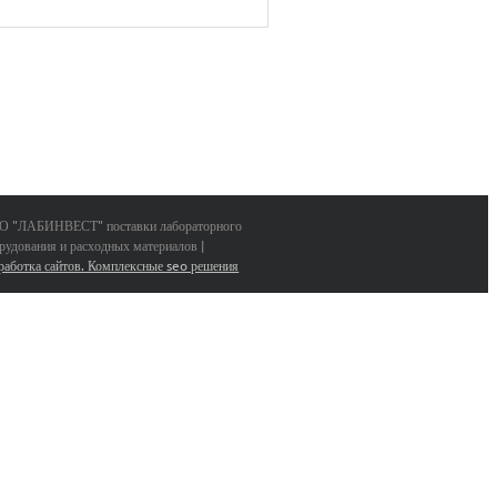
 "ЛАБИНВЕСТ" поставки лабораторного
рудования и расходных материалов |
работка сайтов. Комплексные seo решения