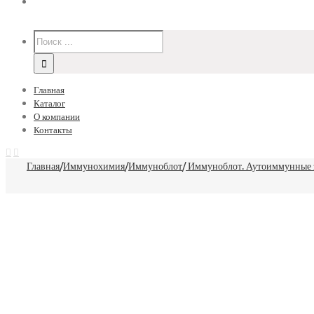
Главная
Каталог
О компании
Контакты
Главная
/
Иммунохимия
/
Иммуноблот
/
Иммуноблот. Аутоиммунные 