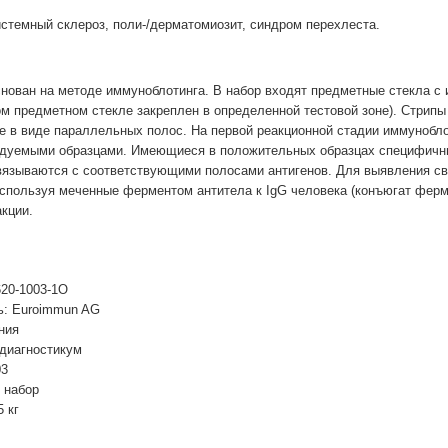
темный склероз, поли-/дерматомиозит, синдром перехлеста.
ован на методе иммуноблотинга. В набор входят предметные стекла с
ом предметном стекле закреплен в определенной тестовой зоне). Стри
е в виде параллельных полос. На первой реакционной стадии иммунобл
дуемыми образцами. Имеющиеся в положительных образцах специфичные
связываются с соответствующими полосами антигенов. Для выявления с
спользуя меченные ферментом антитела к IgG человека (конъюгат ферм
акции.
20-1003-1O
ь: Euroimmun AG
ния
 диагностикум
03
 набор
5 кг