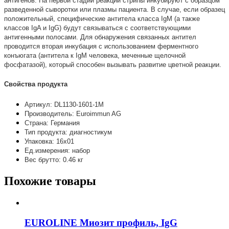
антигенов. На первой стадии реакции стрипы инкубируют с образцом
разведенной сыворотки или плазмы пациента. В случае, если образец
положительный, специфические антитела класса IgM (а также
классов IgA и IgG) будут связываться с соответствующими
антигенными полосами. Для обнаружения связанных антител
проводится вторая инкубация с использованием ферментного
конъюгата (антитела к IgM человека, меченные щелочной
фосфатазой), который способен вызывать развитие цветной реакции.
Свойства продукта
Артикул: DL1130-1601-1M
Производитель: Euroimmun AG
Страна: Германия
Тип продукта: диагностикум
Упаковка: 16х01
Ед.измерения: набор
Вес брутто: 0.46 кг
Похожие товары
EUROLINE Миозит профиль, IgG