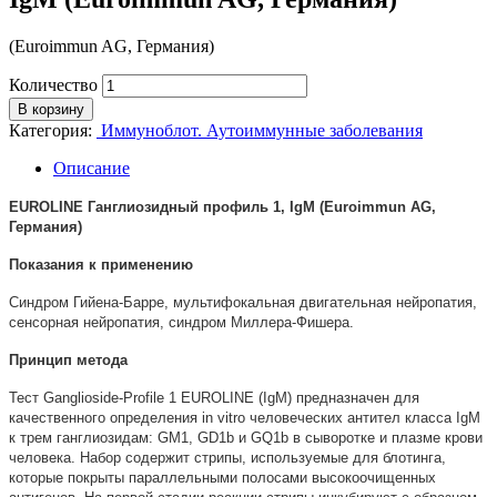
(Euroimmun AG, Германия)
Количество
В корзину
Категория:
Иммуноблот. Аутоиммунные заболевания
Описание
EUROLINE Ганглиозидный профиль 1, IgM (Euroimmun AG,
Германия)
Показания к применению
Синдром Гийена-Барре, мультифокальная двигательная нейропатия,
сенсорная нейропатия, синдром Миллера-Фишера.
Принцип метода
Тест Ganglioside-Profile 1 EUROLINE (IgM) предназначен для
качественного определения in vitro человеческих антител класса IgM
к трем ганглиозидам: GM1, GD1b и GQ1b в сыворотке и плазме крови
человека. Набор содержит стрипы, используемые для блотинга,
которые покрыты параллельными полосами высокоочищенных