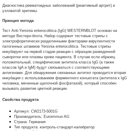
Диагностика ревматоидных заболеваний (реактивный артрит) и
узловатой эритемы.
Принцип метода
Тест Anti-Yersinia enterocolitica (IgG) WESTERNBLOT основан на
методе Вестерн-блота. Набор содержит тестовые стрипы с
электрофоретически разделенными факторами вирулентности
патогенных штаммов Yersinia enterocolitica. Тестовые стрипы
инкубируют на первой стадии реакции с образцом разведенной
сыворотки или плазмы крови пациента. В случае если образец
положительный, специфические антитела класса IgG (а также
классов IgA и IgM) будут связываться с соответствующими
антигенами. Для обнаружения связанных антител проводится вторая
инкубация с использованием ферментного конъюгата (антитела к IgG
человека, меченные щелочной фосфатазой), который способен
вызывать развитие цветной реакции.
Свойства продукта
Артикул: CW2173-5001G
Производитель: Euroimmun AG
Страна: Германия
Тип продукта: контроль-стандарт-калибратор