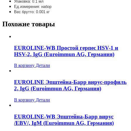
Упаковка: 0.1 мл
Ед.измерения: набор
Вес брутто: 0.001 кг
Похожие товары
EUROLINE-WB Простой герпес HSV-1 и
HSV-2, IgG (Euroimmun AG, Германия)
В корзину
Детали
EUROLINE Эпштейна-Барр вирус-профиль
2, IgG (Euroimmun AG, Германия)
В корзину
Детали
EUROLINE-WB Эпштейна-Барр вирус
/EBV/, IgM (Euroimmun AG, Германия)