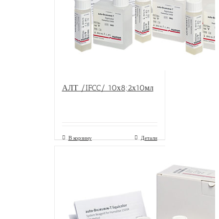
АЛТ /IFCC/ 10х8;2х10мл
В корзину
Детали