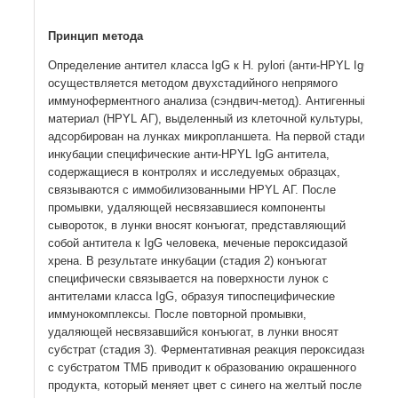
Принцип метода
Определение антител класса IgG к H. pylori (анти-HPYL IgG)
осуществляется методом двухстадийного
непрямого
иммуноферментного анализа (сэндвич-метод). Антигенный
материал (HPYL АГ), выделенный из
клеточной культуры,
адсорбирован на лунках микропланшета. На первой стадии
инкубации специфические
анти-HPYL IgG антитела,
содержащиеся в контролях и исследуемых образцах,
связываются с
иммобилизованными HPYL АГ. После
промывки, удаляющей несвязавшиеся компоненты
сывороток, в лунки
вносят конъюгат, представляющий
собой антитела к IgG человека, меченые пероксидазой
хрена. В
результате инкубации (стадия 2) конъюгат
специфически связывается на поверхности лунок с
антителами
класса IgG, образуя типоспецифические
иммунокомплексы. После повторной промывки,
удаляющей
несвязавшийся конъюгат, в лунки вносят
субстрат (стадия 3). Ферментативная реакция пероксидазы
с
субстратом ТМБ приводит к образованию окрашенного
продукта, который меняет цвет с синего на желтый
после