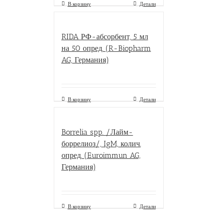
В корзину
Детали
RIDA РФ-абсорбент, 5 мл
на 50 опред. (R-Biopharm
AG, Германия)
В корзину
Детали
Borrelia spp. /Лайм-
боррелиоз/, IgM, колич.
опред. (Euroimmun AG,
Германия)
В корзину
Детали