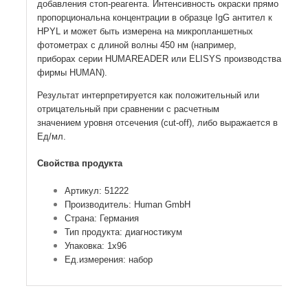
добавления стоп-реагента. Интенсивность окраски прямо
пропорциональна концентрации в образце
IgG антител к
HPYL и может быть измерена на микропланшетных
фотометрах с длиной волны 450 нм
(например,
приборах серии HUMAREADER или ELISYS производства
фирмы HUMAN).
Результат интерпретируется как положительный или
отрицательный при сравнении с расчетным
значением
уровня отсечения (cut-off), либо выражается в
Ед/мл.
Свойства продукта
Артикул: 51222
Производитель: Human GmbH
Страна: Германия
Тип продукта: диагностикум
Упаковка: 1х96
Ед.измерения: набор