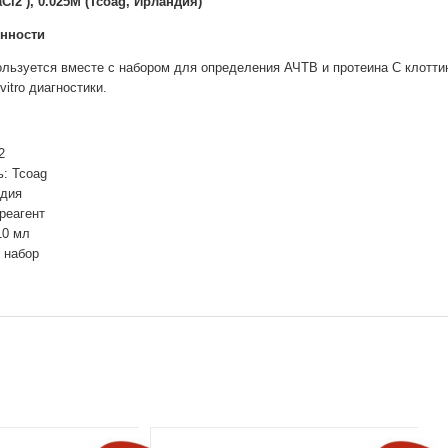
l2 ), 0.025М (Tcoag, Ирландия)
енности
льзуется вместе с набором для определения АЧТВ и протеина C клотти
vitro диагностики.
2
: Tcoag
ндия
 реагент
10 мл
 набор