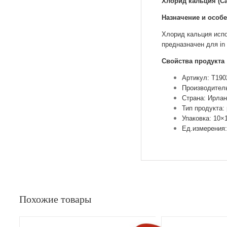
Хлорид кальция (СаС
Назначение и особ
Хлорид кальция испо
предназначен для in 
Свойства продукта
Артикул: T190
Производитель
Страна: Ирла
Тип продукта:
Упаковка: 10×
Ед.измерения:
Похожие товары