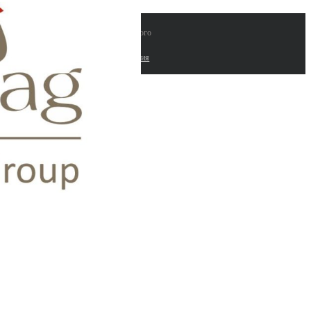
 "ЛАБИНВЕСТ" поставки лабораторного
рудования и расходных материалов |
работка сайтов. Комплексные seo решения