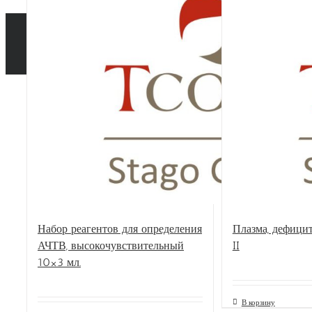
Набор реагентов для определения
Плазма, дефици
АЧТВ, высокочувствительный
II
10×3 мл.
В корзину