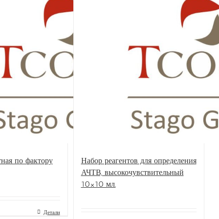
ООО
обо
Раз
тная по фактору
Набор реагентов для определения
АЧТВ, высокочувствительный
10×10 мл.
Детали