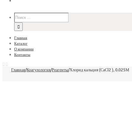
Главная
Каталог
О компании
Контакты
Главная
/
Коагулология
/
Реагенты
/
Хлорид кальция (СаСl2 ), 0.025М