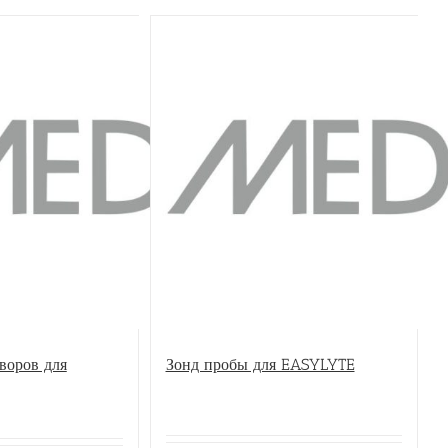
ООО
обо
Раз
воров для
Зонд пробы для EASYLYTE