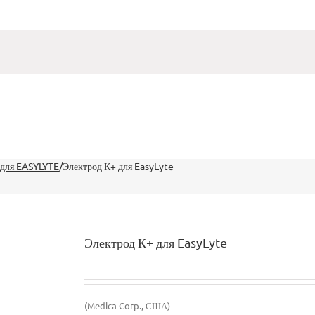
для EASYLYTE
/
Электрод К+ для EasyLyte
Электрод К+ для EasyLyte
(Medica Corp., США)