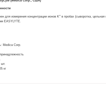
syLyte (Medica Corp., США)
енности
+
ен для измерения концентрации ионов K
в пробах (сыворотка, цельная 
рии EASYLYTE.
: Medica Corp.
 принадлежность
.
 шт.
05 кг