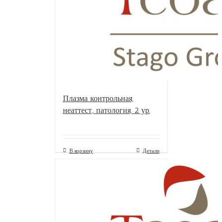
Плазма контрольная,
неаттест., патология, 2 ур.
В корзину
Детали