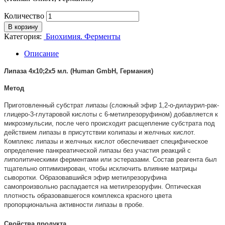
Количество
В корзину
Категория:
Биохимия. Ферменты
Описание
Липаза 4х10;2х5 мл. (Human GmbH, Германия)
Метод
Приготовленный субстрат липазы (сложный эфир 1,2-о-дилаурил-рак-
глицеро-3-глутаровой кислоты с 6-метилрезоруфином) добавляется к
микроэмульсии, после чего происходит расщепление субстрата под
действием липазы в присутствии колипазы и желчных кислот.
Комплекс липазы и желчных кислот обеспечивает специфическое
определение панкреатической липазы без участия реакций с
липолитическими ферментами или эстеразами. Состав реагента был
тщательно оптимизирован, чтобы исключить влияние матрицы
сыворотки. Образовавшийся эфир метилрезоруфина
самопроизвольно распадается на метилрезоруфин. Оптическая
плотность образовавшегося комплекса красного цвета
пропорциональна активности липазы в пробе.
Свойства продукта