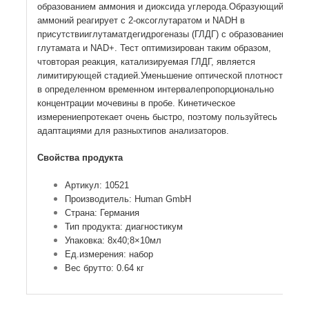
образованием аммония и диоксида углерода.Образующийся
аммоний реагирует с 2-оксоглутаратом и NADH в
присутствииглутаматдегидрогеназы (ГЛДГ) с образованием
глутамата и NAD+. Тест оптимизирован таким образом,
чтовторая реакция, катализируемая ГЛДГ, является
лимитирующей стадией.Уменьшение оптической плотности
в определенном временном интервалепропорционально
концентрации мочевины в пробе. Кинетическое
измерениепротекает очень быстро, поэтому пользуйтесь
адаптациями для разныхтипов анализаторов.
Свойства продукта
Артикул: 10521
Производитель: Human GmbH
Страна: Германия
Тип продукта: диагностикум
Упаковка: 8х40;8×10мл
Ед.измерения: набор
Вес брутто: 0.64 кг