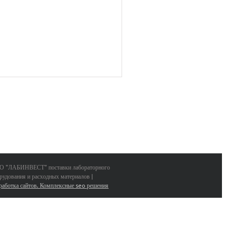
 "ЛАБИНВЕСТ" поставки лабораторного
рудования и расходных материалов |
работка сайтов. Комплексные seo решения