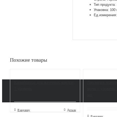
Тип продукта:
Упаковка: 100 
Ед.измерения:
Похожие товары
Калибратор для желчных кислот,
Ликвичек контр
1 уровень
мочи» уровень 
мл.
В корзину
Детали
В корзину