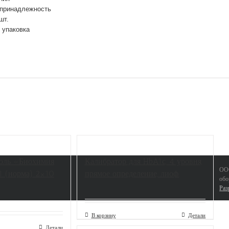
 принадлежность
шт.
 упаковка
оль «Биохимия
Калибратор для HbA1с, 4 уровня,
ООО
1 (норма) 2×10
прямое определение, лиоф.
обо
Раз
В корзину
Детали
Детали