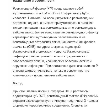
Назначение и особенности
Ревматоидный фактор (РФ) представляет собой
аутоантитела (типа IgM и IgG ) к Fc-фрагменту IgGs
человека. Наличие РФ ассоциируется с ревматоидным
артритом, однако, он может присутствовать в высоких
титрах при различных ревматоидных и не ревматоидных
заболеваниях. Более того, наличие ревматоидного фактора
характерно при аутоиммунных заболеваниях и не
ревматоидных патологиях таких, как системная красная
волчанка (СКВ), синдром Шегрена, подострый
бактериальный эндокардит и других бактериальных
инфекциях, инфекционных гепатитах, хронических
заболеваниях печени, хронических болезнях легких и
вирусных инфекциях. При постановке диагноза наличие РФ
в крови следует учитывать только в совокупности с
клиническими проявлениями заболевания.
Метод
При смешивании пробы с буфером DIL и раствором,
содержащим IgG RGT, ревматоидный фактор (РФ) особым
образом взаимодействует с иммуноглобулином G человека,
формируя нерастворимые соединения. Степень их