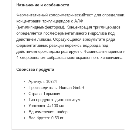
Назначение и особенности
Ферментативный колориметрическийтест для определения
концентрации триглицеридов с АЛФ
(антилипиднымфактором). Концентрация триглицеридов
определяется послеферментативного гидролиза под
действием липазы. Образующаяся врезультате ряда
ферментативных реакций перекись водорода под
действиемпероксидазы реагирует с 4-аминоантипирином и
4-хлорфенолом собразованием окрашенного хинонимина.
Свойства продукта
Артикул: 10724
Производитель: Human GmbH
Страна: Германия
Тип продукта: диагностикум
Упаковка: 4х100 мл
Ед.измерения: набор
Вес брутто: 0.53 кг