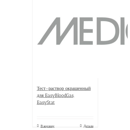
Тест-раствор окрашенный
для EasyBloodGas,
EasyStat
В корзину
Детали