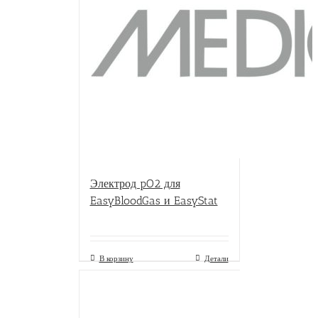
Электрод pO2 для
EasyBloodGas и EasyStat
В корзину
Детали