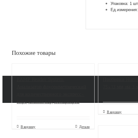
Упаковка: 1 шт
Ед.измерения:
Похожие товары
RAMP Reader System.
Пробирки Hum
Анализатор флуориметрический
75×13 мм, на 3 м
для количественного экспресс-
определения кардиомаркеров
В корзину
В корзину
Детали