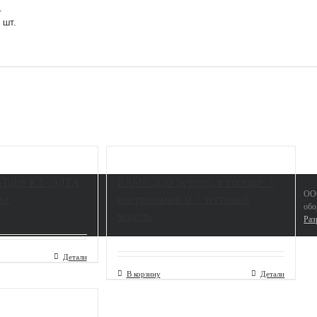
.
 шт.
aTube К3-ЭДТА,
RAMP 200 System, в составе: 1
ООО
л.
контрольный и 1 тестовый
обо
модуль
Раз
Детали
В корзину
Детали