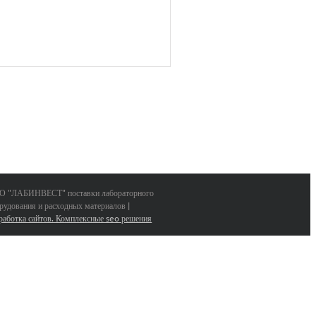
 "ЛАБИНВЕСТ" поставки лабораторного
рудования и расходных материалов |
работка сайтов. Комплексные seo решения