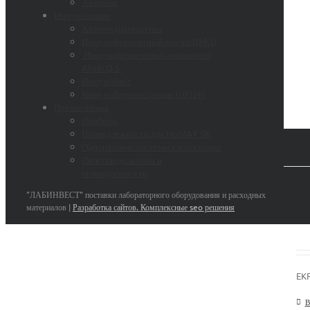
Аллергия
Иммунохимия
Аллергодиагностика
Иммуноферментный анализ (ИФА)
Иммуноферментный анализатор
Alisei Q.S.
Иммуноблот
Иммунофлуоресценция (НРИФ)
Преаналитика
Приборы
Принадлежности для HUMAX 5K
Одноразовые системы взятия крови
Пипетки-дозаторы и
принадлежности
"ЛАБИНВЕСТ" поставки лабораторного оборудования и расходных
материалов |
Разработка сайтов. Комплексные seo решения
EKF
В