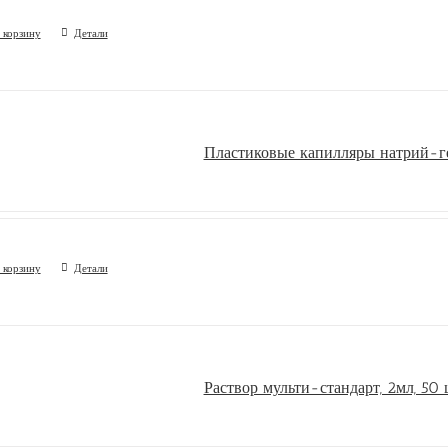
 корзину
Детали
Пластиковые капилляры натрий-ге
 корзину
Детали
Раствор мульти-стандарт, 2мл, 50 