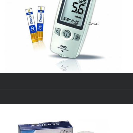
(SD Biosensor, Корея)
В корзину
Детали
Набор тест-полосок SD Check Gold 