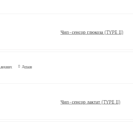
Чип-сенсор глюкоза (TYPE II)
 корзину
Детали
Чип-сенсор лактат (TYPE II)