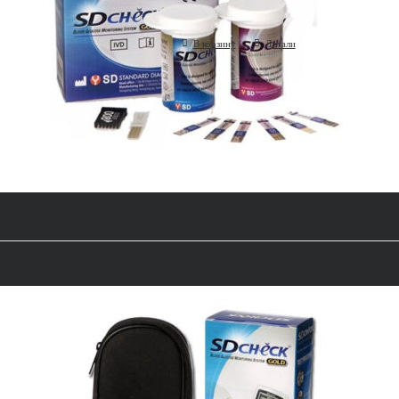
(SD Biosensor, Корея)
В корзину
Детали
Набор контрольных растворов SD C
(SD Biosensor, Корея)