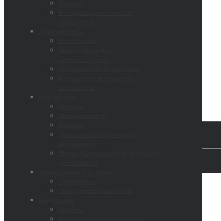
Реагенты
Контрольные материалы и
калибраторы
Турбидиметрия
Ревматология
Липидный обмен и
иммуноглобулины
Специфические белки плазмы
Контрольные материалы и
калибраторы
Коагулология
Приборы
Принадлежности
Реагенты
Контрольные материалы и
калибраторы
Реагенты и контрольные материалы
для Humaclot
Электролиты и газы крови
Электролиты
Электролиты и газы крови
Гематология
Приборы
Принадлежности для приборов