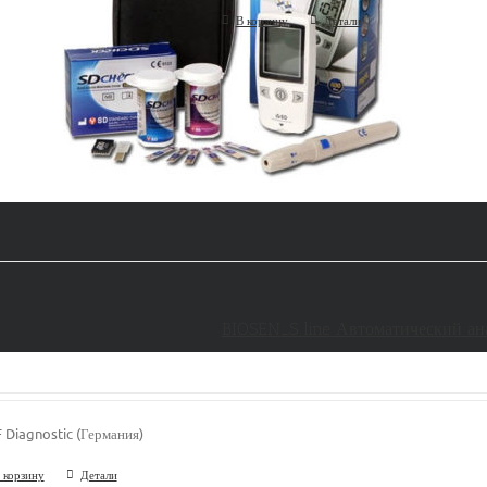
В корзину
Детали
BIOSEN_S line Автоматический ана
 Diagnostic (Германия)
 корзину
Детали