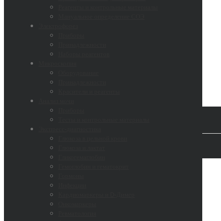
Реагенты и контрольные материалы
Мануальное определение СОЭ
Электрофорез
Приборы
Принадлежности
Наборы реагентов
Микроскопия
Оборудование
Принадлежности
Красители и реагенты
Анализ мочи
Приборы
Тесты и контрольные материалы
Экспресс-диагностика
Глюкоза в цельной крови
Глюкоза и лактат
Гликогемаглобин
Гемоглобин и гематокрит
Гормоны
Инфекции
Кардиомаркеры и D-Димер
Онкомаркеры
Ревматология