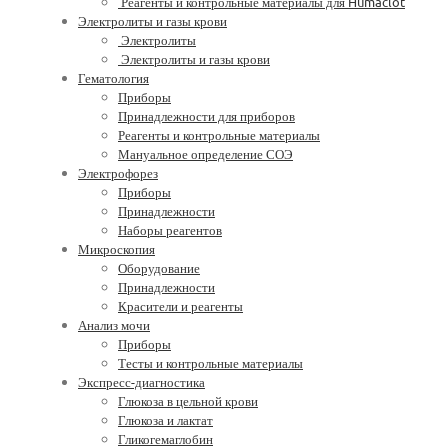
Реагенты и контрольные материалы для Humaclot
Электролиты и газы крови
Электролиты
Электролиты и газы крови
Гематология
Приборы
Принадлежности для приборов
Реагенты и контрольные материалы
Мануальное определение СОЭ
Электрофорез
Приборы
Принадлежности
Наборы реагентов
Микроскопия
Оборудование
Принадлежности
Красители и реагенты
Анализ мочи
Приборы
Тесты и контрольные материалы
Экспресс-диагностика
Глюкоза в цельной крови
Глюкоза и лактат
Гликогемаглобин