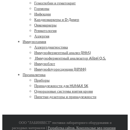
Гемоглобин и гематокрит
Гормоны
Инфекции
Кардиомаркеры и D-Димер
Онкомаркеры
Ревматология
Аллергия
Иммунохимия
Аллергодиагностика
Иммуноферментный анализ (ИФА)
Иммуноферментный анализатор Alisei Q.S.
Иммуноблот
Иммунофлуоресценция (НРИФ)
Преаналитика
Приборы
Принадлежности для HUMAX 5K
Одноразовые системы взятия крови
Пипетки-дозаторы и принадлежности
ООО "ЛАБИНВЕСТ" поставки лабораторного оборудования и
расходных материалов |
Разработка сайтов. Комплексные seo решения