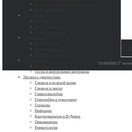
Реагенты и контрольные материалы
Мануальное определение СОЭ
Электрофорез
Приборы
Принадлежности
Наборы реагентов
Микроскопия
Оборудование
Кр
Принадлежности
Красители и реагенты
Анализ мочи
"ЛАБИНВЕСТ" поставки
Приборы
Тесты и контрольные материалы
Экспресс-диагностика
Глюкоза в цельной крови
Глюкоза и лактат
Гликогемаглобин
Гемоглобин и гематокрит
Гормоны
Инфекции
Кардиомаркеры и D-Димер
Онкомаркеры
Ревматология