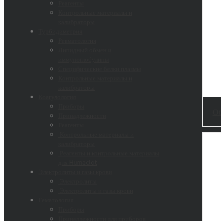
Реагенты
Контрольные материалы и
калибраторы
Турбидиметрия
Ревматология
Липидный обмен и
иммуноглобулины
Специфические белки плазмы
Контрольные материалы и
калибраторы
Коагулология
Приборы
Об
Принадлежности
Реагенты
Контрольные материалы и
калибраторы
Реагенты и контрольные материалы
для Humaclot
Электролиты и газы крови
Электролиты
Электролиты и газы крови
Гематология
Приборы
Принадлежности для приборов