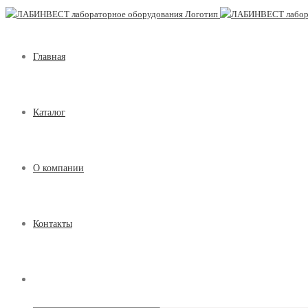
Главная
Каталог
О компании
Контакты