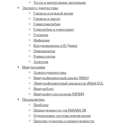
Тесты и контрольные материалы
Экспресс-диагностика
Глюкоза в цельной крови
Глюкоза и лактат
Гликогемаглобин
Гемоглобин и гематокрит
Гормоны
Инфекции
Кардиомаркеры и D-Димер
Онкомаркеры
Ревматология
Аллергия
Иммунохимия
Аллергодиагностика
Иммуноферментный анализ (ИФА)
Иммуноферментный анализатор Alisei Q.S.
Иммуноблот
Иммунофлуоресценция (НРИФ)
Преаналитика
Приборы
Принадлежности для HUMAX 5K
Одноразовые системы взятия крови
Пипетки-дозаторы и принадлежности