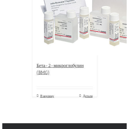
Бета-2-микроглобулин
(BMG)
В корзину
Детали