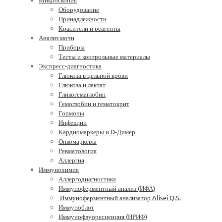
Оборудование
Принадлежности
Красители и реагенты
Анализ мочи
Приборы
Тесты и контрольные материалы
Экспресс-диагностика
Глюкоза в цельной крови
Глюкоза и лактат
Гликогемаглобин
Гемоглобин и гематокрит
Гормоны
Инфекции
Кардиомаркеры и D-Димер
Онкомаркеры
Ревматология
Аллергия
Иммунохимия
Аллергодиагностика
Иммуноферментный анализ (ИФА)
Иммуноферментный анализатор Alisei Q.S.
Иммуноблот
Иммунофлуоресценция (НРИФ)