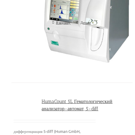
дифференциация 3-diff, 18 парам., паковая сист
Scientific, Великобритания/США)
В корзину
Детали
HumaCount 5L Гематологический
анализатор-автомат, 5-diff
дифференциация 5-diff (Human GmbH,