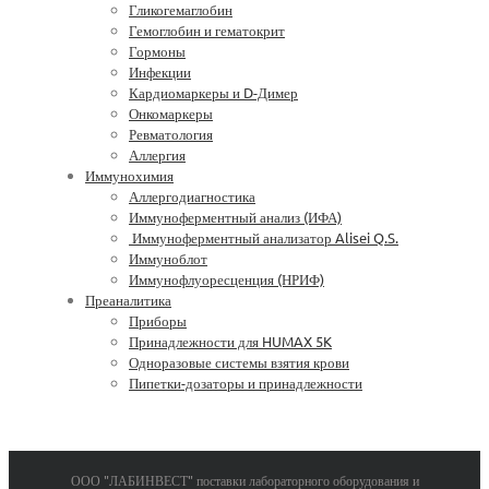
Гликогемаглобин
Гемоглобин и гематокрит
Гормоны
Инфекции
Кардиомаркеры и D-Димер
Онкомаркеры
Ревматология
Аллергия
Иммунохимия
Аллергодиагностика
Иммуноферментный анализ (ИФА)
Иммуноферментный анализатор Alisei Q.S.
Иммуноблот
Иммунофлуоресценция (НРИФ)
Преаналитика
Приборы
Принадлежности для HUMAX 5K
Одноразовые системы взятия крови
Пипетки-дозаторы и принадлежности
ООО "ЛАБИНВЕСТ" поставки лабораторного оборудования и