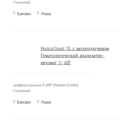
Германия)
В корзину
Детали
HumaCount 5L c автоподатчиком,
Гематологический анализатор-
автомат, 5-diff
дифференциация 5-diff (Human GmbH,
Германия)
В корзину
Детали