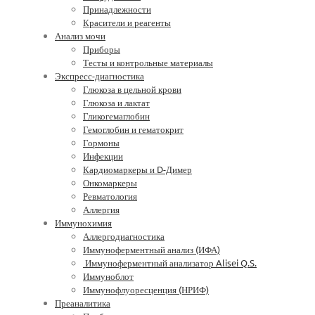
Принадлежности
Красители и реагенты
Анализ мочи
Приборы
Тесты и контрольные материалы
Экспресс-диагностика
Глюкоза в цельной крови
Глюкоза и лактат
Гликогемаглобин
Гемоглобин и гематокрит
Гормоны
Инфекции
Кардиомаркеры и D-Димер
Онкомаркеры
Ревматология
Аллергия
Иммунохимия
Аллергодиагностика
Иммуноферментный анализ (ИФА)
Иммуноферментный анализатор Alisei Q.S.
Иммуноблот
Иммунофлуоресценция (НРИФ)
Преаналитика