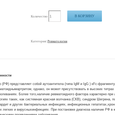
В КОРЗИНУ
Количество
Категория:
Ревматология
енности
(РФ) представляет собой аутоантитела (типа IgM и IgG ) кFc-фрагмент
матоиднымартритом, однако, он может присутствовать в высоких титра
олеваниях. Более того,наличие ревматоидного фактора характерно при
гиях таких, как системная красная волчанка (СКВ), синдром Шегрена, 
рдит и других бактериальных инфекциях, инфекционных гепатитах,хрон
х легких и вирусныхинфекциях. При постановке диагноза наличие РФ в 
ическими проявлениями заболевания.