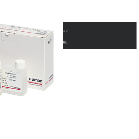
 "ЛАБИНВЕСТ" поставки лабораторного
рудования и расходных материалов |
работка сайтов. Комплексные seo решения