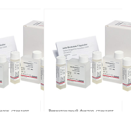
ООО
обо
Раз
лок, стандарт
Ревматоидный фактор, стандарт