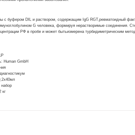
ы с буфером DIL и раствором, содержащим IgG RGT,ревматоидный факт
ммуноглобулином G человека, формируя нерастворимые соединения. Ст
нцентрации РФ в пробе и может бытьизмерена турбидиметрическим мето
1P
ь: Human GmbH
ния
 диагностикум
0,2х40мл
 набор
2 кг