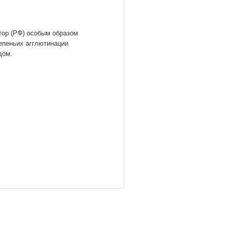
ор (РФ) особым образом
епеньих агглютинации
дом.