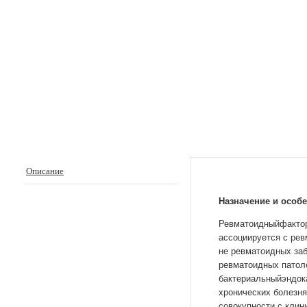
Описание
Назначение и особ
Ревматоидныйфактор 
ассоциируется с рев
не ревматоидных заб
ревматоидных патоло
бактериальныйэндока
хронических болезня
совокупности с клин