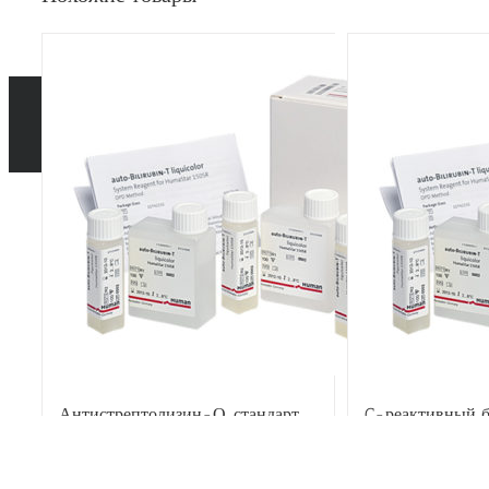
Антистрептолизин-О, стандарт
C-реактивный бе