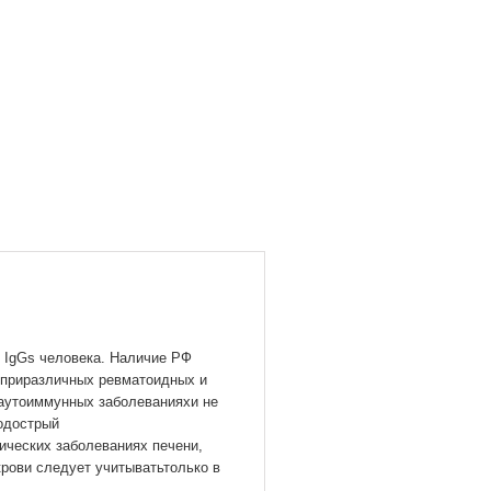
у IgGs человека. Наличие РФ
х приразличных ревматоидных и
 аутоиммунных заболеванияхи не
подострый
ических заболеваниях печени,
крови следует учитыватьтолько в