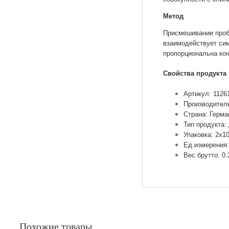
Метод
Присмешивании проб
взаимодействует си
пропорциональна ко
Свойства продукта
Артикул: 1126
Производител
Страна: Герма
Тип продукта:
Упаковка: 2х1
Ед.измерения:
Вес брутто: 0.
Похожие товары