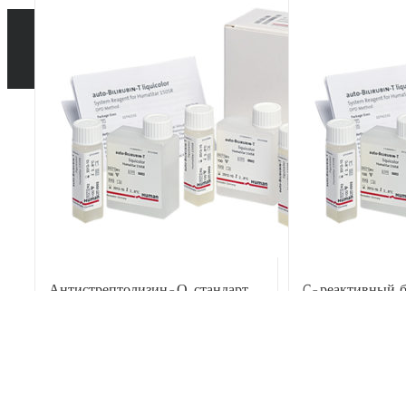
Антистрептолизин-О, стандарт
C-реактивный б
антисыворотка
В корзину
Детали
В корзину