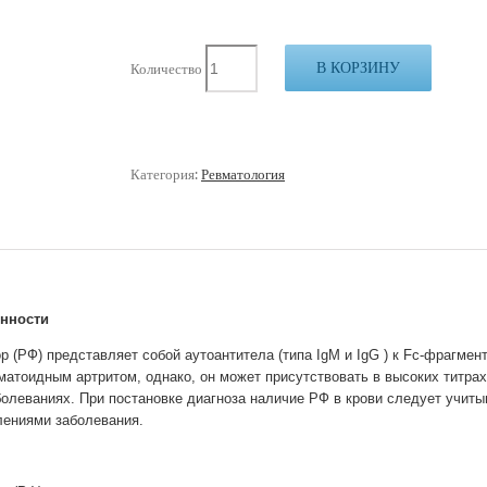
В КОРЗИНУ
Количество
Категория:
Ревматология
енности
 (РФ) представляет собой аутоантитела (типа IgM и IgG ) к Fc-фрагмен
матоидным артритом, однако, он может присутствовать в высоких титра
олеваниях. При постановке диагноза наличие РФ в крови следует учитыв
лениями заболевания.