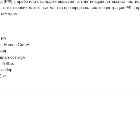
 (РФ) в пробе или стандарте вызывает агглютинацию латексных частиц
 агглютинации латексных частиц пропорциональна концентрации РФ в п
 методом.
1PA
ь: Human GmbH
ния
 диагностикум
0,2х40мл
 набор
2 кг