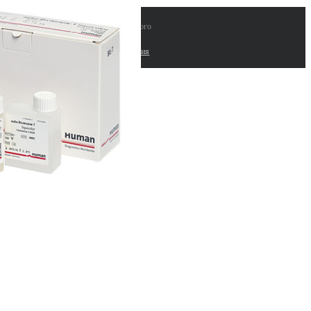
 "ЛАБИНВЕСТ" поставки лабораторного
рудования и расходных материалов |
работка сайтов. Комплексные seo решения