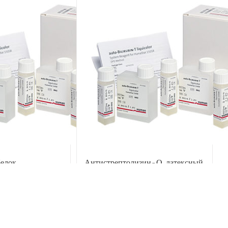
ООО
обо
Раз
елок,
Антистрептолизин-О, латексный
+буфер
реагент+буфер
Детали
В корзину
Детали