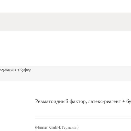
с-реагент + буфер
Ревматоидный фактор, латекс-реагент + б
(Human GmbH, Германия)