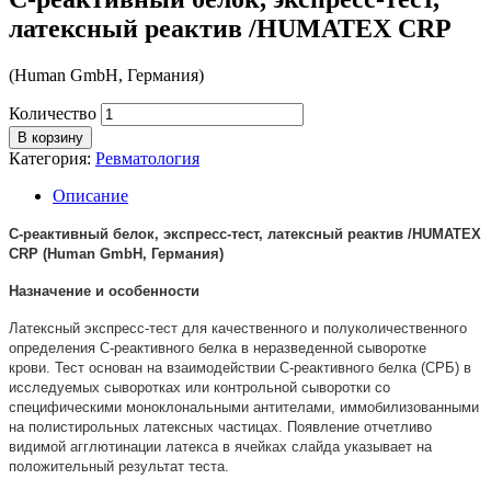
латексный реактив /HUMATEX CRP
(Human GmbH, Германия)
Количество
В корзину
Категория:
Ревматология
Описание
C-реактивный белок, экспресс-тест, латексный реактив /HUMATEX
CRP (Human GmbH, Германия)
Назначение и особенности
Латексный экспресс-тест для качественного и полуколичественного
определения C-реактивного белка в неразведенной сыворотке
крови. Тест основан на взаимодействии C-реактивного белка (СРБ) в
исследуемых сыворотках или контрольной сыворотки со
специфическими моноклональными антителами, иммобилизованными
на полистирольных латексных частицах. Появление отчетливо
видимой агглютинации латекса в ячейках слайда указывает на
положительный результат теста.