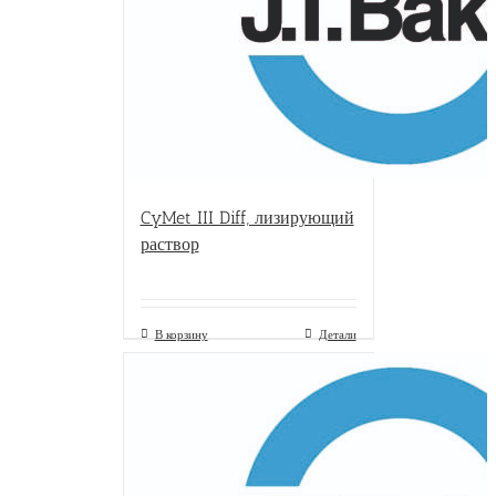
CyMet III Diff, лизирующий
раствор
В корзину
Детали