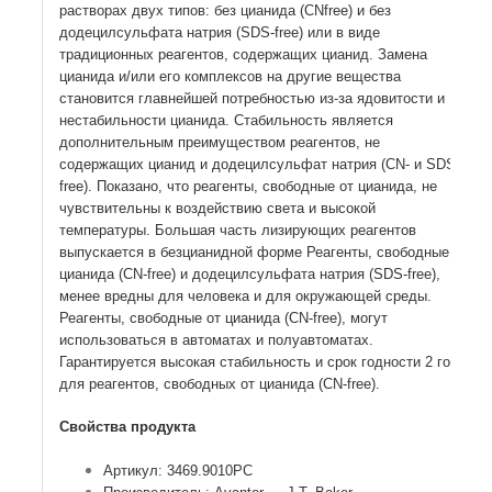
растворах двух типов: без цианида (СNfree) и без
додецилсульфата натрия (SDS-free) или в виде
традиционных реагентов, содержащих цианид. Замена
цианида и/или его комплексов на другие вещества
становится главнейшей потребностью из-за ядовитости и
нестабильности цианида. Стабильность является
дополнительным преимуществом реагентов, не
содержащих цианид и додецилсульфат натрия (CN- и SDS-
free). Показано, что реагенты, свободные от цианида, не
чувствительны к воздействию света и высокой
температуры. Большая часть лизирующих реагентов
выпускается в безцианидной форме Реагенты, свободные от
цианида (СN-free) и додецилсульфата натрия (SDS-free),
менее вредны для человека и для окружающей среды.
Реагенты, свободные от цианида (СN-free), могут
использоваться в автоматах и полуавтоматах.
Гарантируется высокая стабильность и срок годности 2 года
для реагентов, свободных от цианида (СN-free).
Свойства продукта
Артикул: 3469.9010PC