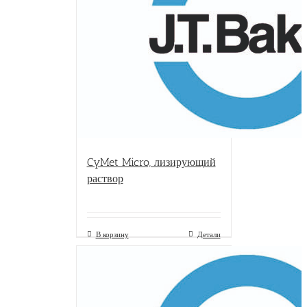
CyMet Micro, лизирующий
раствор
В корзину
Детали