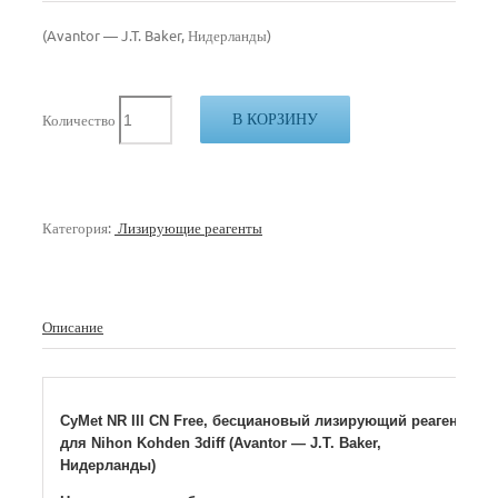
(Avantor — J.T. Baker, Нидерланды)
В КОРЗИНУ
Количество
Категория:
Лизирующие реагенты
Описание
CyMet NR III CN Free, беcциановый лизирующий реагент
для Nihon Kohden 3diff (Avantor — J.T. Baker,
Нидерланды)