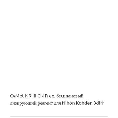
CyMet NR III CN Free, беcциановый
лизирующий реагент для Nihon Kohden 3diff