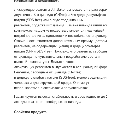
Назначение и особенности
Лизирующие реагенты J.T.Baker выпускаются в растворах
двух типов: без цианида (СNfree) и без додецилсульфата
натрия (SDS-free) или в виде традиционных
реагентов, содержащих цианид. Замена цианида и/или его
комплексов на другие вещества становится главнейшей
потребностью из-за ядовитости и нестабильности цианида.
Стабильность является дополнительным преимуществом
реагентов, не содержащих цианид и додецилсульфат
натрия (CN- и SDS-free). Показано, что реагенты, свободные
от цианида, не чувствительны к воздействию света и
высокой температуры. Большая часть
лизирующих реагентов выпускается в бесцианидной форме
Реагенты, свободные от цианида (СN-free)
и додецилсульфата натрия (SDS-free), менее вредны для
человека и для окружающей среды. Они могут
использоваться в автоматах и полуавтоматах.
Гарантируется высокая стабильность и срок годности до 2
лет для реагентов, свободных от цианида.
Свойства продукта