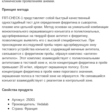
клиническим проявлениям анемии.
Принцип метода
FRT-CHECK-1 представляет собой быстрый качественный
одностадийный тест для определения ферритина в сыворотке,
плазме или цельной крови. Метод основан на уникальной комбинации
моноклонального окрашивающего конъюгата и поликлональных,
адсорбированных на твердой фазе антител к ферритину,
позволяющих выявлять его с высокой специфичностью. При
прохождении исследуемой пробы через адсорбирующую зону
тестового устройства конъюгат, содержащий меченые антитела,
связывается с ферритином пробы, образуя комплекс «антиген-
антитело». Этот комплекс взаимодействует с поликлональными
антителами в тестовой зоне и, если концентрация ферритина в пробе
превышает 20 нг/мл, образует окрашенную полосу. Если
концентрация ферритина в пробе ниже порогового значения,
окрашенная полоса в тестовой зоне не образуется. Не связавшийся
конъюгат взаимодействует с реагентом в контрольной зоне.
Свойства продукта
Артикул: 25001
Производитель: Vedalab
Страна: Франция