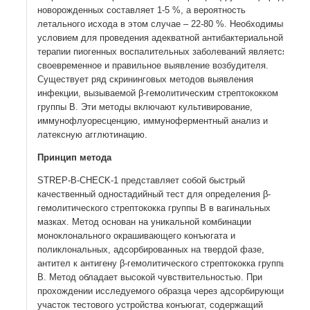
новорожденных составляет 1-5 %, а вероятность
летального исхода в этом случае – 22-80 %. Необходимым
условием для проведения адекватной антибактериальной
терапии пиогенных воспалительных заболеваний является
своевременное и правильное выявление возбудителя.
Существует ряд скрининговых методов выявления
инфекции, вызываемой β-гемолитическим стрептококком
группы В. Эти методы включают культивирование,
иммунофлуоресценцию, иммуноферментный анализ и
латексную агглютинацию.
Принцип метода
STREP-B-CHECK-1 представляет собой быстрый
качественный одностадийный тест для определения β-
гемолитического стрептококка группы B в вагинальных
мазках. Метод основан на уникальной комбинации
моноклонального окрашивающего конъюгата и
поликлональных, адсорбированных на твердой фазе,
антител к антигену β-гемолитического стрептококка группы
B. Метод обладает высокой чувствительностью. При
прохождении исследуемого образца через адсорбирующий
участок тестового устройства конъюгат, содержащий