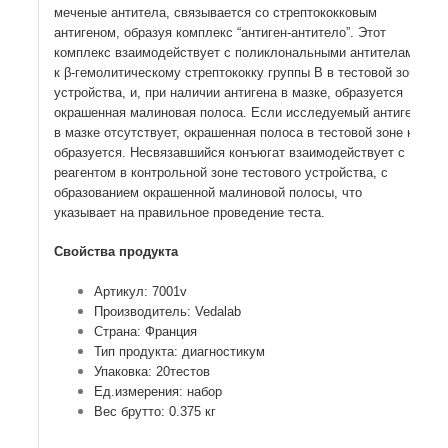
меченые антитела, связывается со стрептококковым
антигеном, образуя комплекс “антиген-антитело”. Этот
комплекс взаимодействует с поликлональными антителами
к β-гемолитическому стрептококку группы B в тестовой зоне
устройства, и, при наличии антигена в мазке, образуется
окрашенная малиновая полоса. Если исследуемый антиген
в мазке отсутствует, окрашенная полоса в тестовой зоне не
образуется. Несвязавшийся конъюгат взаимодействует с
реагентом в контрольной зоне тестового устройства, с
образованием окрашенной малиновой полосы, что
указывает на правильное проведение теста.
Свойства продукта
Артикул: 7001v
Производитель: Vedalab
Страна: Франция
Тип продукта: диагностикум
Упаковка: 20тестов
Ед.измерения: набор
Вес брутто: 0.375 кг